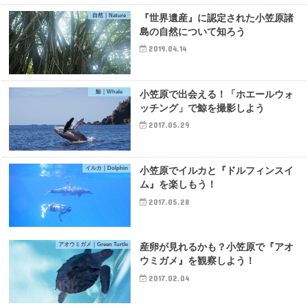
自然｜Nature
『世界遺産』に認定された小笠原諸
島の自然について知ろう
2019.04.14
鯨｜Whale
小笠原で出会える！「ホエールウォ
ッチング」で鯨を撮影しよう
2017.05.29
イルカ｜Dolphin
小笠原でイルカと『ドルフィンスイ
ム』を楽しもう！
2017.05.28
アオウミガメ｜Green Turtle
産卵が見れるかも？小笠原で『アオ
ウミガメ』を観察しよう！
2017.02.04