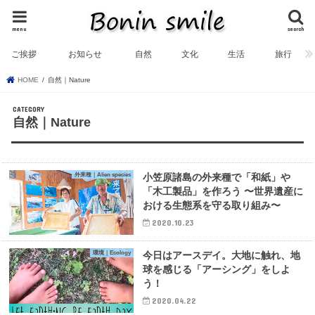
menu
search
ご挨拶
お知らせ
自然
文化
生活
旅行
HOME
自然｜Nature
自然｜Nature
外来種｜Alien species
小笠原諸島の外来種で「和紙」や
「木工製品」を作ろう 〜世界遺産に
おける生態系を守る取り組み〜
2020.10.23
環境｜Ecology
今日はアースデイ。大地に触れ、地
球を感じる「アーシング」をしよ
う！
2020.04.22