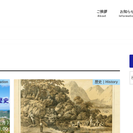
ご挨拶
お知ら
About
Informati
tion
歴史｜History