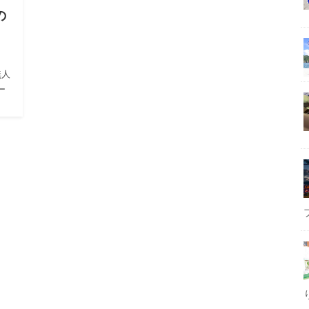
の
無人
ー