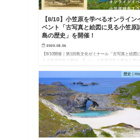
【8/10】小笠原を学べるオンライン
ベント「古写真と絵図に見る小笠原
島の歴史」を開催！
2020.08.06
【8/10開催｜第1回島文化ゼミナール「古写真と絵図
る小笠原諸島の歴史」】 １：小笠原諸島の歴史を学
せ…
歴史｜His