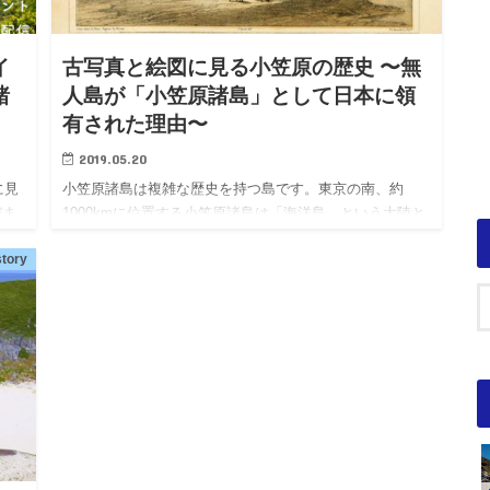
イ
古写真と絵図に見る小笠原の歴史 〜無
諸
人島が「小笠原諸島」として日本に領
有された理由〜
2019.05.20
に見
小笠原諸島は複雑な歴史を持つ島です。東京の南、約
びま
1000kmに位置する小笠原諸島は「海洋島」という大陸と
一度も繋がったことのない無人島でした。どんな歴史が
tory
あり、小笠原諸島は日本の領有となったのでしょうか。
いままだ残る古写真や絵図を元に、小笠原諸島の歴史を
紹介します。