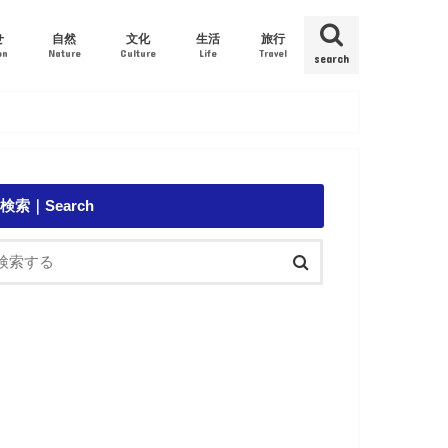
せ
自然
文化
生活
旅行
on
Nature
Culture
Life
Travel
search
環境｜Ecology
外来種｜Alien species
鯨｜Whale
イルカ｜Dolphin
アオウミガメ｜Green Turtle
歴史｜History
音楽｜Music
珈琲｜Coffee
食べ物｜Food
政治｜Politics
医療｜Medical
台風｜Typhoon
観光｜Sightseeing
船｜Ship
検索｜Search