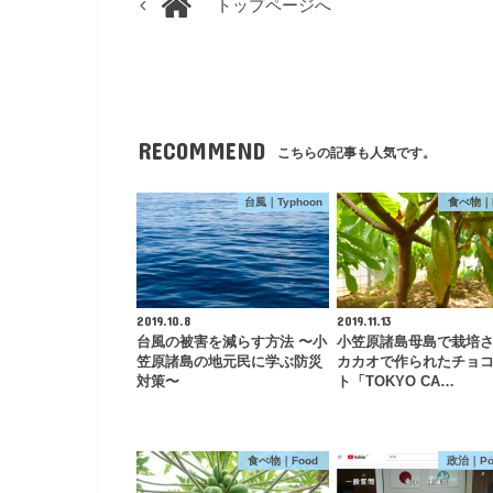
トップページへ
RECOMMEND
こちらの記事も人気です。
台風｜Typhoon
食べ物｜F
2019.10.8
2019.11.13
台風の被害を減らす方法 〜小
小笠原諸島母島で栽培
笠原諸島の地元民に学ぶ防災
カカオで作られたチョ
対策〜
ト「TOKYO CA…
食べ物｜Food
政治｜Pol