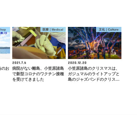
hop
医療｜Medical
文化｜Culture
2021.7.6
2020.12.20
島のお
病院がない離島、小笠原諸島
小笠原諸島のクリスマスは、
で新型コロナのワクチン接種
ガジュマルのライトアップと
を受けてきました
島のジャズバンドのクリス…