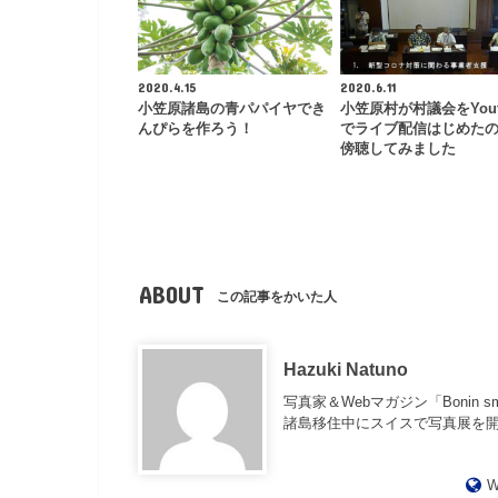
2020.4.15
2020.6.11
小笠原諸島の青パパイヤでき
小笠原村が村議会をYout
んぴらを作ろう！
でライブ配信はじめた
傍聴してみました
ABOUT
この記事をかいた人
Hazuki Natuno
写真家＆Webマガジン「Bonin 
諸島移住中にスイスで写真展を
W