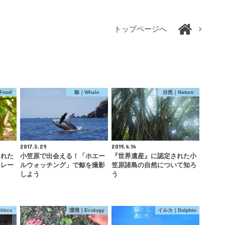
トップページへ
ood
鯨｜Whale
自然｜Nature
2017.5.29
2019.4.14
された
小笠原で出会える！「ホエー
『世界遺産』に認定された小
コレー
ルウォッチング」で鯨を撮影
笠原諸島の自然について知ろ
しよう
う
itics
環境｜Ecology
イルカ｜Dolphin