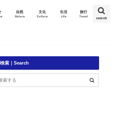
せ
自然
文化
生活
旅行
on
Nature
Culture
Life
Travel
search
環境｜Ecology
外来種｜Alien species
鯨｜Whale
イルカ｜Dolphin
アオウミガメ｜Green Turtle
歴史｜History
音楽｜Music
珈琲｜Coffee
食べ物｜Food
政治｜Politics
医療｜Medical
台風｜Typhoon
観光｜Sightseeing
船｜Ship
検索｜Search