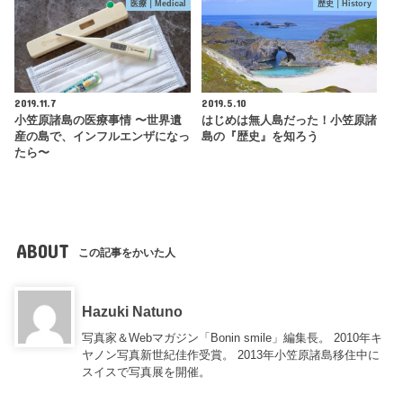
医療｜Medical
歴史｜History
2019.11.7
2019.5.10
小笠原諸島の医療事情 〜世界遺
はじめは無人島だった！小笠原諸
産の島で、インフルエンザになっ
島の『歴史』を知ろう
たら〜
ABOUT
この記事をかいた人
Hazuki Natuno
写真家＆Webマガジン「Bonin smile」編集長。 2010年キ
ヤノン写真新世紀佳作受賞。 2013年小笠原諸島移住中に
スイスで写真展を開催。