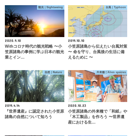
観光｜Sightseeing
台風｜Typhoon
2020.9.10
2019.10.10
Withコロナ時代の観光戦略 〜小
小笠原諸島から伝えたい台風対策
笠原諸島の事例に学ぶ日本の観光
〜 命を守り、台風後の生活に備
業とイン…
えるために 〜
自然｜Nature
外来種｜Alien species
2019.4.14
2020.10.23
『世界遺産』に認定された小笠原
小笠原諸島の外来種で「和紙」や
諸島の自然について知ろう
「木工製品」を作ろう 〜世界遺
産における生…