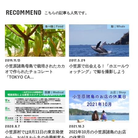
RECOMMEND
こちらの記事も人気です。
食べ物｜Food
鯨｜Whale
2019.11.13
2017.5.29
小笠原諸島母島で栽培されたカカ
小笠原で出会える！「ホエールウ
オで作られたチョコレート
ォッチング」で鯨を撮影しよう
「TOKYO CA…
医療｜Medical
お店｜Shop
2020.8.7
2021.10.3
小笠原村では8月11日の東京発便
2021年10月の小笠原諸島のお店
から、おがさわら丸の全乗船客を
の休業日