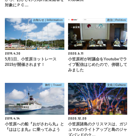
対象にＰＣ…
お知らせ｜Information
政治｜Politics
2019.4.30
2020.6.11
5月1日、小笠原ヨットレース
小笠原村が村議会をYoutubeでラ
2019が開催されます！
イブ配信はじめたので、傍聴して
みました
旅行｜Travel
文化｜Culture
2019.4.14
2020.12.20
小笠原への船『おがさわら丸』と
小笠原諸島のクリスマスは、ガジ
『ははじま丸』に乗ってみよう
ュマルのライトアップと島のジャ
ズバンドのク…