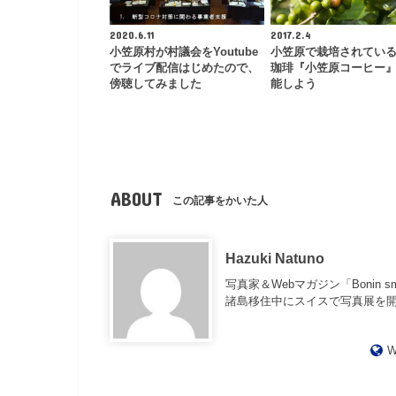
2020.6.11
2017.2.4
小笠原村が村議会をYoutube
小笠原で栽培されてい
でライブ配信はじめたので、
珈琲『小笠原コーヒー
傍聴してみました
能しよう
ABOUT
この記事をかいた人
Hazuki Natuno
写真家＆Webマガジン「Bonin 
諸島移住中にスイスで写真展を
W