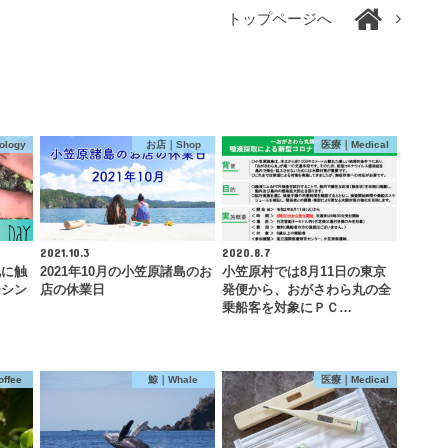
トップページへ
logy
お店｜Shop
医療｜Medical
2021.10.3
2020.8.7
地に触
2021年10月の小笠原諸島のお
小笠原村では8月11日の東京
ーシン
店の休業日
発便から、おがさわら丸の全
乗船客を対象にＰＣ…
ffee
鯨｜Whale
医療｜Medical