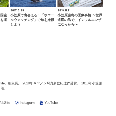
2017.5.29
2019.11.7
る国産
小笠原で出会える！「ホエー
小笠原諸島の医療事情 〜世界
』を堪
ルウォッチング」で鯨を撮影
遺産の島で、インフルエンザ
しよう
になったら〜
smile」編集長。 2010年キヤノン写真新世紀佳作受賞。 2013年小笠原
開催。
ebSite
Instagram
YouTube