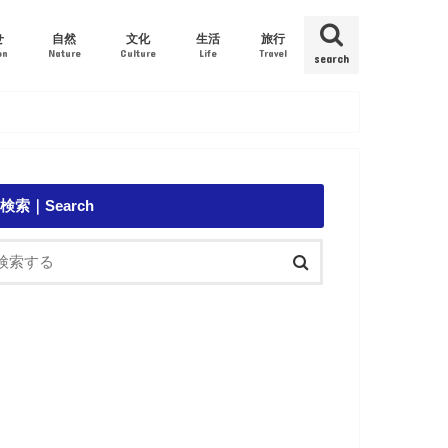
せ
自然
文化
生活
旅行
on
Nature
Culture
Life
Travel
search
環境｜Ecology
外来種｜Alien species
鯨｜Whale
イルカ｜Dolphin
アオウミガメ｜Green Turtle
歴史｜History
音楽｜Music
珈琲｜Coffee
食べ物｜Food
政治｜Politics
医療｜Medical
台風｜Typhoon
観光｜Sightseeing
船｜Ship
検索｜Search