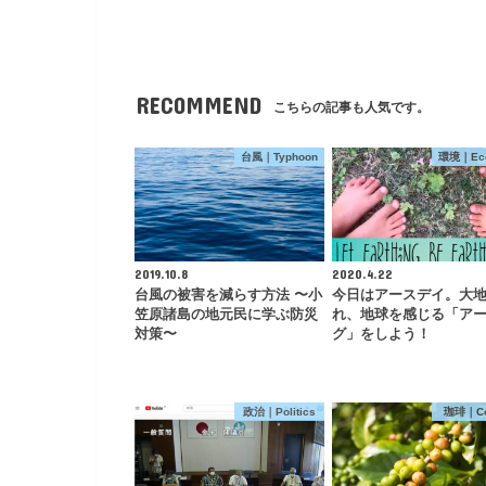
RECOMMEND
こちらの記事も人気です。
台風｜Typhoon
環境｜Eco
2019.10.8
2020.4.22
台風の被害を減らす方法 〜小
今日はアースデイ。大
笠原諸島の地元民に学ぶ防災
れ、地球を感じる「ア
対策〜
グ」をしよう！
政治｜Politics
珈琲｜Co